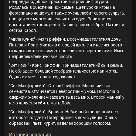
неправдоподобной красотой и стройной фигурой.
Родилась в обеспеченной семье. Дает уроки игры на
фортепиано на дому, а также очень любит своего супруга,
прощая его многочисленные выходки. Занимается
воспитанием троих детей. Также у нее есть брат Патрик и
сестра Кэрол.
"Мила Кунис" - Мэг Гриффин. Восемнадцатилетняя дочь
Питера и Лоис. Учится в старшей школе и у нее непросто
складываются взаимоотношения со сверстниками. Имеет
непривлекательную внешность.
"Сет Грин" - Крис Гриффин. Тринадцатилетний сын семьи.
Не обладает большой сообразительностью как и отец.
Однако имеет талант художника.
"Сет Макфарлейн" - Стьюи Гриффин. Младший сын
семейства. Отличается невероятным умом. Постоянно
одержим желанием захватить весь мир. Второй манией у
него является убить мать Лоис.
"Сет Макфарлейн" - Брайан. Небычный говорящий пес,
которого когда-то Питер принес в дом с улицы. Очень
образован, пьет, курит, наделен хорошим голосом.
История создания