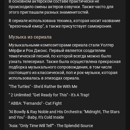
В основном актерском составе практически не
происходило смены актеров озвучки. Также часто для
этого приглашали разных знаменитостей.
В сериале использована техника, которая носит название
"врезочный юмор", а также присутствует самоирония.
Музыка из сериала
Музыкальными композиторами сериала стали Уолтер
Мёрфи и Рон Джонс. Первый является создателем
тематической песней, по которой всегда можно было
узнать телесериал. Также была осуществлена прекрасная
подборка музыкального сопровождения, в том числе
состоящего из классической, поп и рок-музыки, которая
использовалась в эпизодах сериала.
"The Turtles" - She'd Rather Be With Me
" 2 Unlimited: "Get Ready for This" - It's A Trap!
" ABBA: "Fernando" - Cat Fight
"Al Bowlly & Ray Noble and His Orchestra: "Midnight, The Stars
and You" - Baby, It's Cold Inside
"Asia: "Only Time Will Tell"" - The Splendid Source