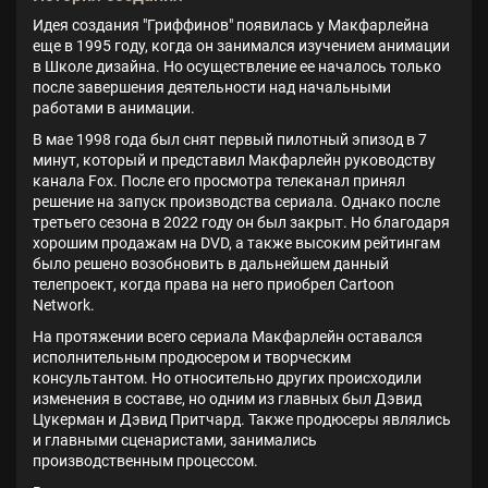
Идея создания "Гриффинов" появилась у Макфарлейна
еще в 1995 году, когда он занимался изучением анимации
в Школе дизайна. Но осуществление ее началось только
после завершения деятельности над начальными
работами в анимации.
В мае 1998 года был снят первый пилотный эпизод в 7
минут, который и представил Макфарлейн руководству
канала Fox. После его просмотра телеканал принял
решение на запуск производства сериала. Однако после
третьего сезона в 2022 году он был закрыт. Но благодаря
хорошим продажам на DVD, а также высоким рейтингам
было решено возобновить в дальнейшем данный
телепроект, когда права на него приобрел Cartoon
Network.
На протяжении всего сериала Макфарлейн оставался
исполнительным продюсером и творческим
консультантом. Но относительно других происходили
изменения в составе, но одним из главных был Дэвид
Цукерман и Дэвид Притчард. Также продюсеры являлись
и главными сценаристами, занимались
производственным процессом.