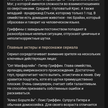
Мэг, у которой имеются сложности во взаимоотношениях
со сверстниками. Средний - глуповатый Крис. А также
младший - вундеркинд Стьюи, которому только 1 год. В
семействе есть домашнее животное - пес Брайан, который
образован и говорит на человеческом языке.
Гриффины с завидным постоянством попадают в
разнообразные нелепые ситуации, отпускают циничные и
неполиткорректные шутки.
Главные актеры и персонажи сериала
Сериал сосредотачивает внимание зрителя на нескольких
ключевых действующих лицах:
"Сет Макфарлейн" - Питер Гриффин. Глава семейства,
ирландец американского происхождения. Достаточно
глуп, предпочитает часто выпить, эгоистичен и ленив. Ему
нравится пошутить, хотя его шутки преимущественно
плоские. Очень самоуверен, считает себя талантливым.
Не способен признавать собственных ошибок и
раскаиваться.
"Алекс Борште йн" - Лоис Гриффин. Супруга Питера и
обычная домохозяйка. Для своего возраста отличается