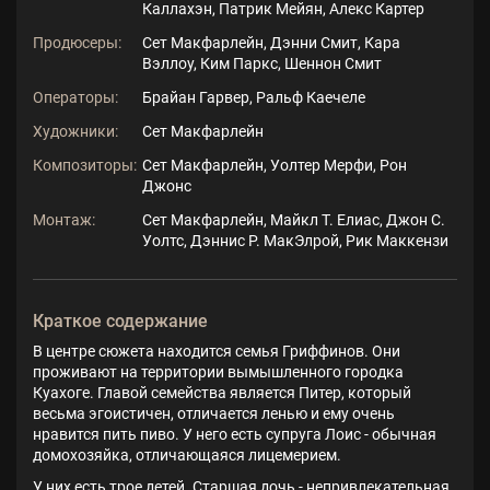
Каллахэн, Патрик Мейян, Алекс Картер
Продюсеры:
Сет Макфарлейн, Дэнни Смит, Кара
Вэллоу, Ким Паркс, Шеннон Смит
Операторы:
Брайан Гарвер, Ральф Каечеле
Художники:
Сет Макфарлейн
Композиторы:
Сет Макфарлейн, Уолтер Мерфи, Рон
Джонс
Монтаж:
Сет Макфарлейн, Майкл Т. Елиас, Джон С.
Уолтс, Дэннис Р. МакЭлрой, Рик Маккензи
Краткое содержание
В центре сюжета находится семья Гриффинов. Они
проживают на территории вымышленного городка
Куахоге. Главой семейства является Питер, который
весьма эгоистичен, отличается ленью и ему очень
нравится пить пиво. У него есть супруга Лоис - обычная
домохозяйка, отличающаяся лицемерием.
У них есть трое детей. Старшая дочь - непривлекательная