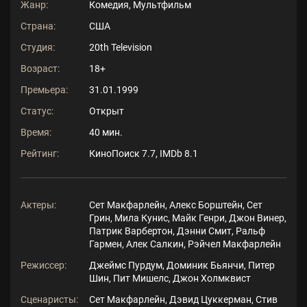
Жанр:
Комедия, Мультфильм
Страна:
США
Студия:
20th Television
Возраст:
18+
Премьера:
31.01.1999
Статус:
Открыт
Время:
40 мин.
Рейтинг:
КиноПоиск 7.7, IMDb 8.1
Актеры:
Сет Макфарлейн, Алекс Борштейн, Сет
Грин, Мила Кунис, Майк Генри, Джон Винер,
Патрик Варбертон, Дэнни Смит, Ральф
Гармен, Алек Салкин, Рэйчел Макфарлейн
Режиссер:
Джеймс Пурдум, Доминик Бьянчи, Питер
Шин, Пит Мишелс, Джон Холмквист
Сценаристы:
Сет Макфарлейн, Дэвид Цуккерман, Стив