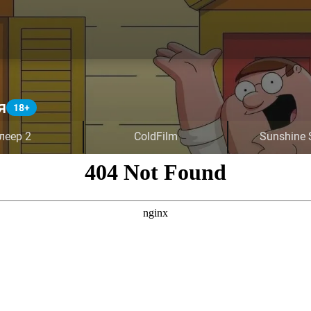
я
леер 2
ColdFilm
Sunshine 