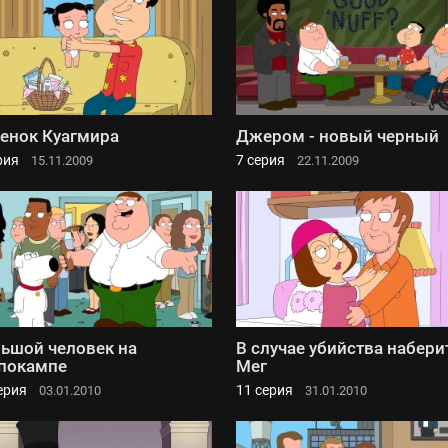
енок Куагмира
Джером - новый черный
рия
7 серия
15.11.2009
22.11.2009
ьшой человек на
В случае убийства набери
покампе
Мег
ерия
11 серия
03.01.2010
31.01.2010