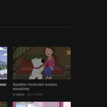
нас
Брайан получил новую
кошёлку
4 серия
08.11.2009