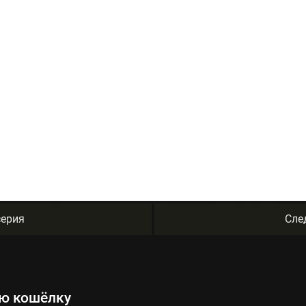
ерия
Сле
ую кошёлку