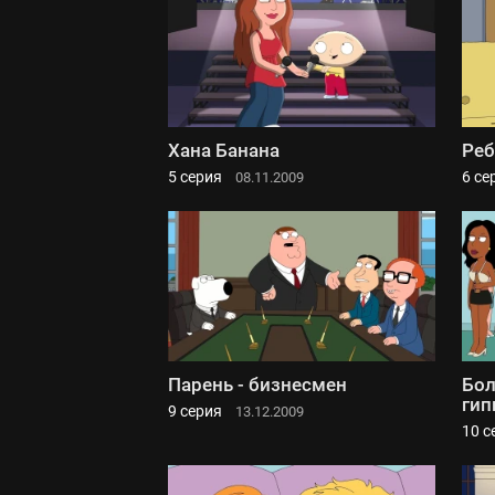
Хана Банана
Реб
5 серия
6 се
08.11.2009
Парень - бизнесмен
Бол
гип
9 серия
13.12.2009
10 с