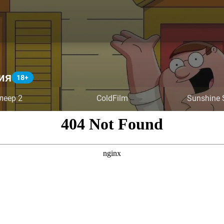
ия
леер 2
ColdFilm
Sunshine 