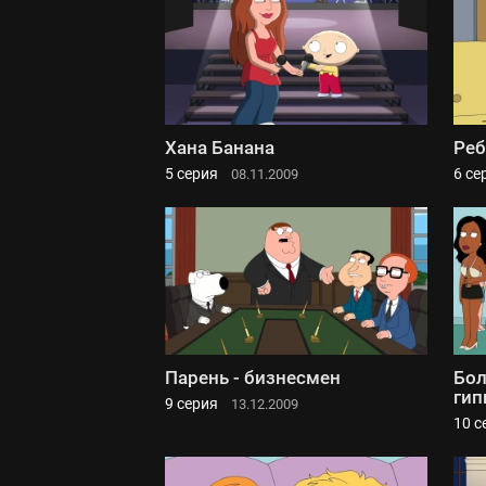
Хана Банана
Реб
5 серия
6 се
08.11.2009
Парень - бизнесмен
Бол
гип
9 серия
13.12.2009
10 с