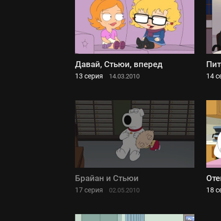
Давай, Стьюи, вперед
Пит
13 серия
14 с
14.03.2010
Брайан и Стьюи
Оте
17 серия
18 с
02.05.2010