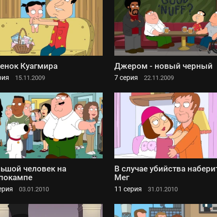
енок Куагмира
Джером - новый черный
рия
7 серия
15.11.2009
22.11.2009
ьшой человек на
В случае убийства набери
покампе
Мег
ерия
11 серия
03.01.2010
31.01.2010