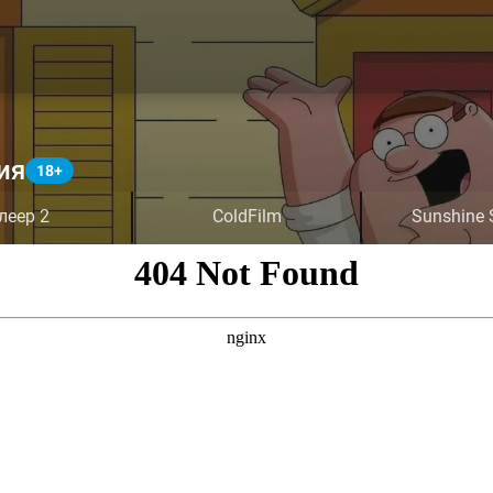
ия
леер 2
ColdFilm
Sunshine 