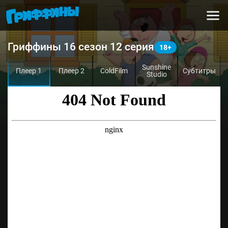
Гриффины 16 сезон 12 серия
Sunshine
Плеер 1
Плеер 2
ColdFilm
Субтитры
Studio