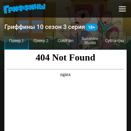
Гриффины 10 сезон 3 серия
Sunshine
Плеер 1
Плеер 2
ColdFilm
Субтитры
Studio