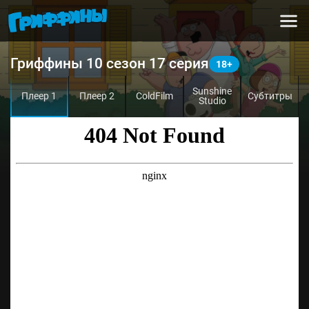
Гриффины 10 сезон 17 серия
Sunshine
Плеер 1
Плеер 2
ColdFilm
Субтитры
Studio