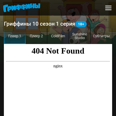
Гриффины 10 сезон 1 серия
Sunshine
Плеер 1
Плеер 2
ColdFilm
Субтитры
Studio