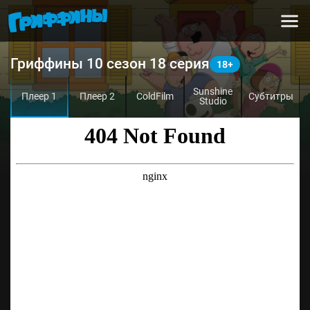
Гриффины 10 сезон 18 серия
Sunshine
Плеер 1
Плеер 2
ColdFilm
Субтитры
Studio