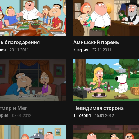
ь благодарения
Амишский парень
рия
7 серия
20.11.2011
27.11.2011
гмир и Мег
Невидимая сторона
ерия
11 серия
08.01.2012
15.01.2012