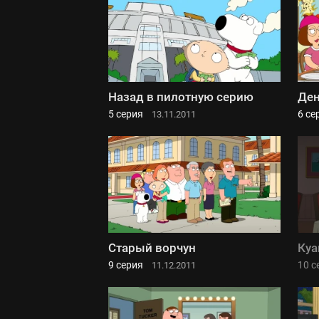
Назад в пилотную серию
Ден
5 серия
6 се
13.11.2011
Старый ворчун
Куа
9 серия
10 с
11.12.2011