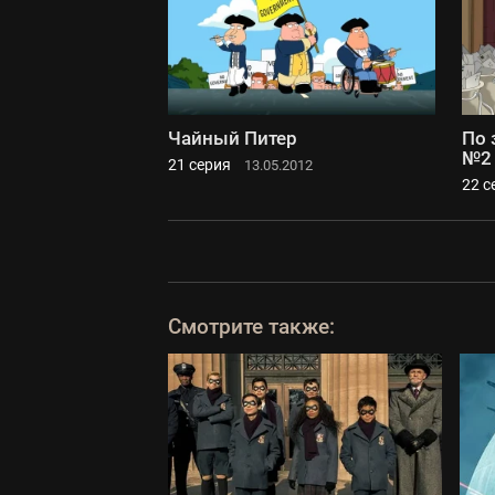
Чайный Питер
По 
№2
21 серия
13.05.2012
22 с
Смотрите также: