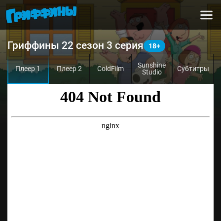
Гриффины 22 сезон 3 серия
Sunshine
Плеер 1
Плеер 2
ColdFilm
Субтитры
Studio