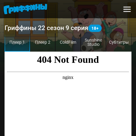
Гриффины 22 сезон 9 серия
Sunshine
Плеер 1
Плеер 2
ColdFilm
Субтитры
Studio