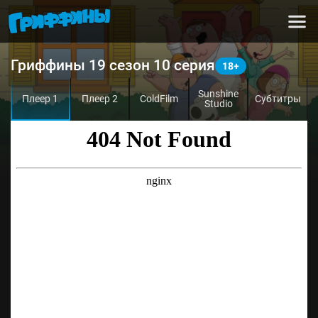
Гриффины 19 сезон 10 серия
Sunshine
Плеер 1
Плеер 2
ColdFilm
Субтитры
Studio