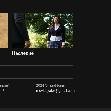
Наследие
прав),
2024 © Гриффины
сят
moviebyalex@gmail.com