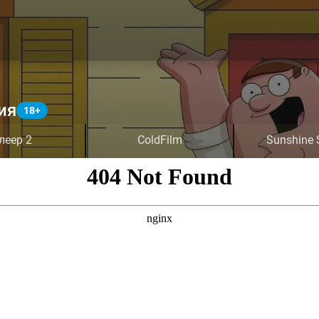
ия
леер 2
ColdFilm
Sunshine 