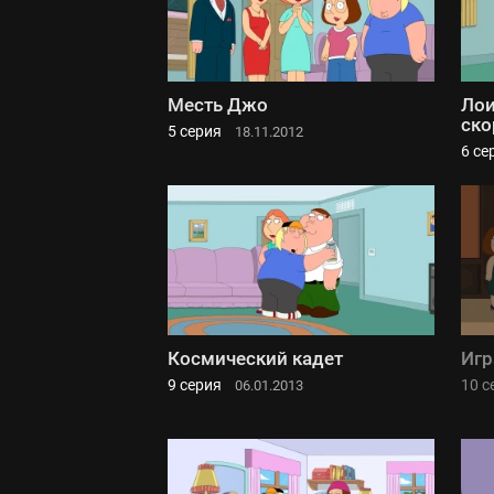
Месть Джо
Лои
ско
5 серия
18.11.2012
6 се
Космический кадет
Игр
9 серия
10 с
06.01.2013