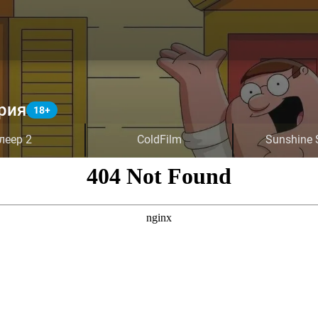
рия
леер 2
ColdFilm
Sunshine 