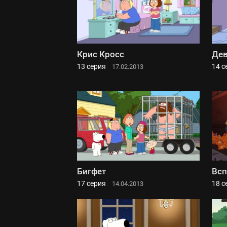
Крис Кросс
Дев
13 серия
14 с
17.02.2013
Бигфет
Всп
17 серия
18 с
14.04.2013