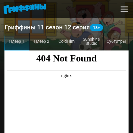
Гриффины 11 сезон 12 серия
Sunshine
Плеер 1
Плеер 2
ColdFilm
Субтитры
Studio