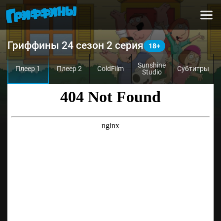
Гриффины 24 сезон 2 серия
Sunshine
Плеер 1
Плеер 2
ColdFilm
Субтитры
Studio