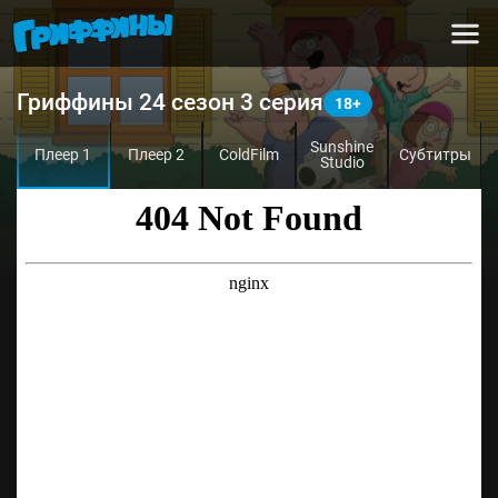
Гриффины 24 сезон 3 серия
Sunshine
Плеер 1
Плеер 2
ColdFilm
Субтитры
Studio