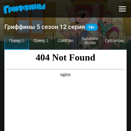
Гриффины 5 сезон 12 серия
Sunshine
Плеер 1
Плеер 2
ColdFilm
Субтитры
Studio