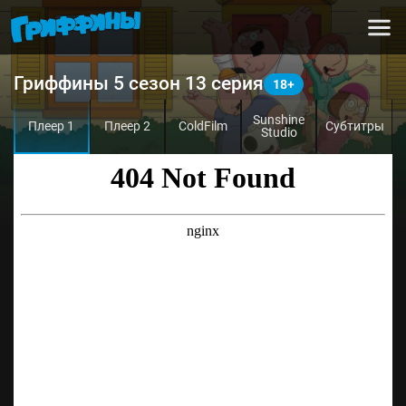
Гриффины 5 сезон 13 серия
Sunshine
Плеер 1
Плеер 2
ColdFilm
Субтитры
Studio