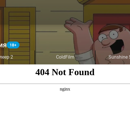
ия
леер 2
ColdFilm
Sunshine 