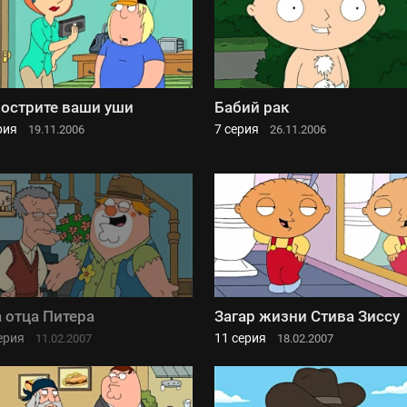
острите ваши уши
Бабий рак
рия
7 серия
19.11.2006
26.11.2006
 отца Питера
Загар жизни Стива Зиссу
ерия
11 серия
11.02.2007
18.02.2007