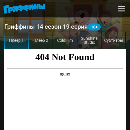
Гриффины 14 сезон 19 серия
Sunshine
Плеер 1
Плеер 2
ColdFilm
Субтитры
Studio