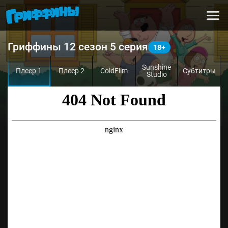
Гриффины 12 сезон 5 серия
Sunshine
Плеер 1
Плеер 2
ColdFilm
Субтитры
Studio