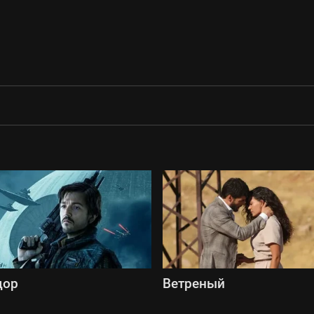
дор
Ветреный