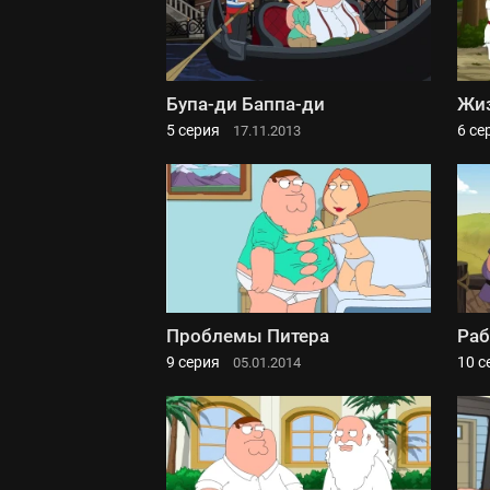
Бупа-ди Баппа-ди
Жиз
5 серия
6 се
17.11.2013
Проблемы Питера
Раб
9 серия
10 с
05.01.2014