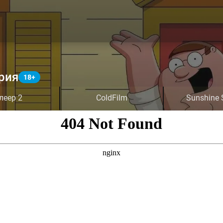
рия
леер 2
ColdFilm
Sunshine 