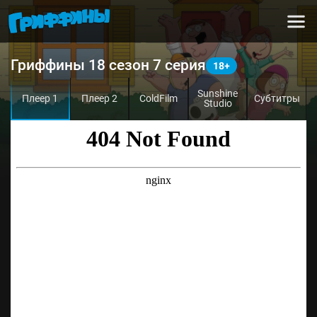
Гриффины 18 сезон 7 серия
Sunshine
Плеер 1
Плеер 2
ColdFilm
Субтитры
Studio