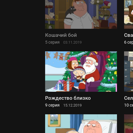
Кошачий бой
Сва
5 серия
6 се
03.11.2019
Рождество близко
Сел
9 серия
10 с
15.12.2019