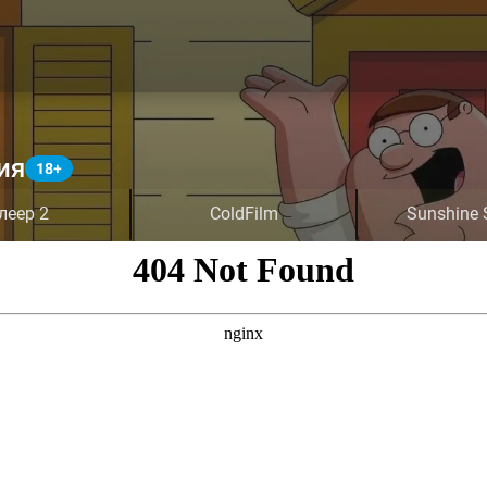
ия
леер 2
ColdFilm
Sunshine 