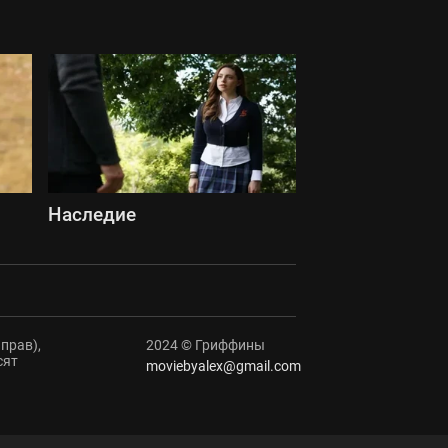
Наследие
прав),
2024 © Гриффины
сят
moviebyalex@gmail.com