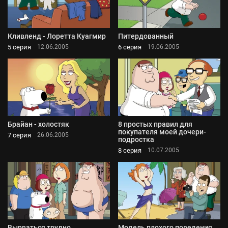
Кливленд - Лоретта Куагмир
Питердованный
5 серия
6 серия
12.06.2005
19.06.2005
Брайан - холостяк
8 простых правил для
покупателя моей дочери-
7 серия
26.06.2005
подростка
8 серия
10.07.2005
Вырваться трудно
Модель плохого поведения