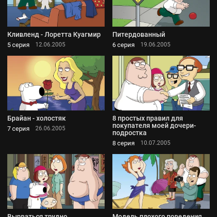
Кливленд - Лоретта Куагмир
Питердованный
5 серия
6 серия
12.06.2005
19.06.2005
Брайан - холостяк
8 простых правил для
покупателя моей дочери-
7 серия
26.06.2005
подростка
8 серия
10.07.2005
Вырваться трудно
Модель плохого поведения