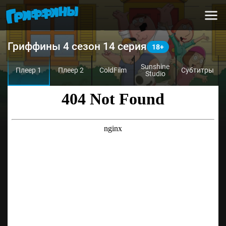
Гриффины 4 сезон 14 серия
Sunshine
Плеер 1
Плеер 2
ColdFilm
Субтитры
Studio