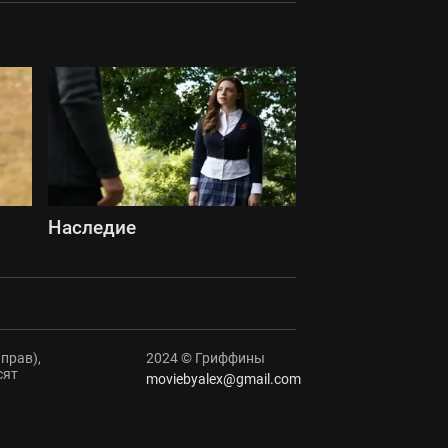
Наследие
прав),
2024 © Гриффины
сят
moviebyalex@gmail.com