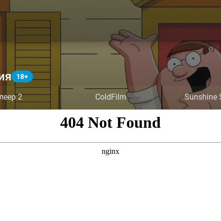
ия
леер 2
ColdFilm
Sunshine 