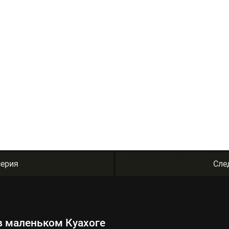
ерия
Сле
в маленьком Куахоге