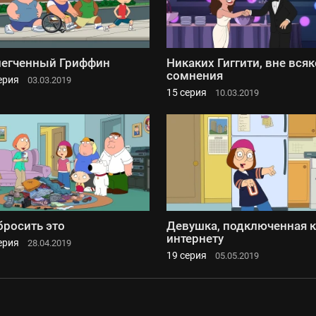
егченный Гриффин
Никаких Гиггити, вне всяк
сомнения
ерия
03.03.2019
15 серия
10.03.2019
росить это
Девушка, подключенная к
интернету
ерия
28.04.2019
19 серия
05.05.2019