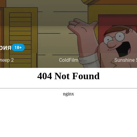
рия
леер 2
ColdFilm
Sunshine 