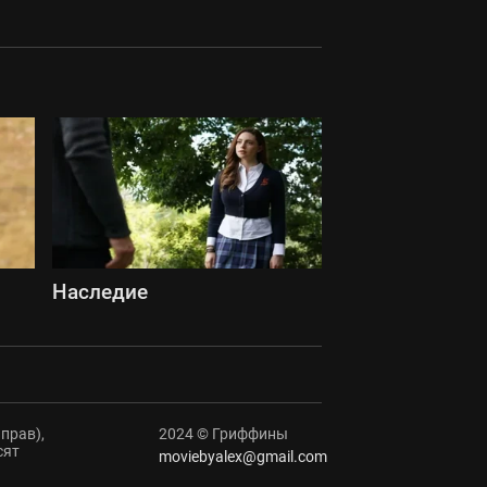
Наследие
прав),
2024 © Гриффины
сят
moviebyalex@gmail.com