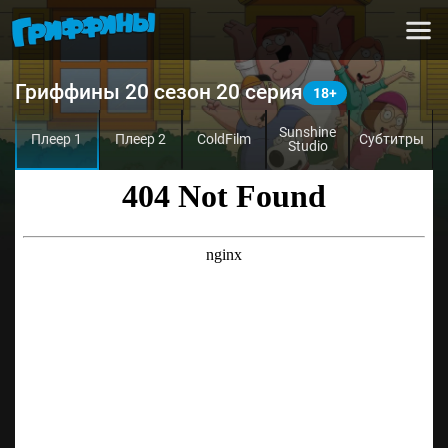
Гриффины 20 сезон 20 серия
Sunshine
Плеер 1
Плеер 2
ColdFilm
Субтитры
Studio