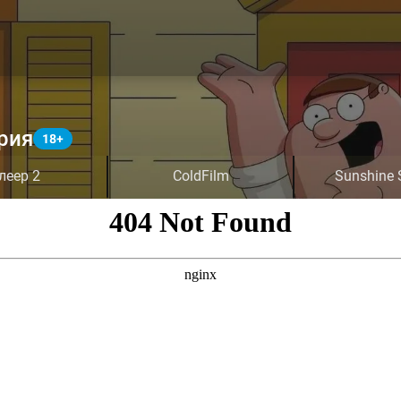
рия
леер 2
ColdFilm
Sunshine 