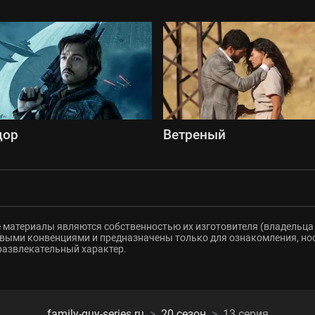
дор
Ветреный
 материалы являются собственностью их изготовителя (владельца 
ыми конвенциями и предназначены только для ознакомления, но
развлекательный характер.
family-guy-series.ru
20 сезон
13 серия