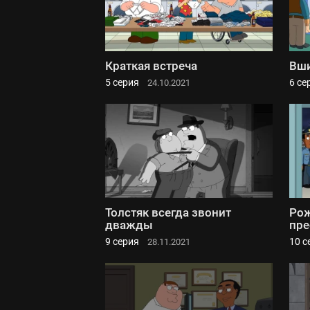
Краткая встреча
Вши
5 серия
6 се
24.10.2021
Толстяк всегда звонит
Рож
дважды
пре
9 серия
10 с
28.11.2021