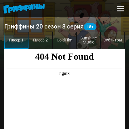
Гриффины 20 сезон 8 серия
Sunshine
Плеер 1
Плеер 2
ColdFilm
Субтитры
Studio