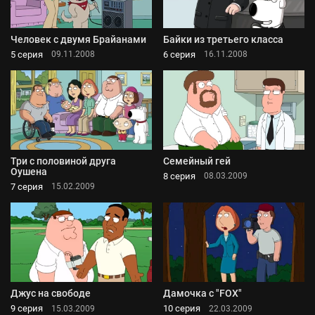
Человек с двумя Брайанами
Байки из третьего класса
5 серия
6 серия
09.11.2008
16.11.2008
Три с половиной друга
Семейный гей
Оушена
8 серия
08.03.2009
7 серия
15.02.2009
Джус на свободе
Дамочка с "FOX"
9 серия
10 серия
15.03.2009
22.03.2009