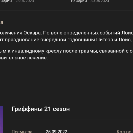
 серия
19 серия
23.04.2023
30.04.2023
на
олучения Оскара. По воле определенных событий Лоис
ит празднование очередной годовщины Питера и Лоис, к
м к инвалидному креслу после травмы, связанной с с
овительное лечение.
Гриффины 21 сезон
Премьера:
25.09.2022
Кол-во 