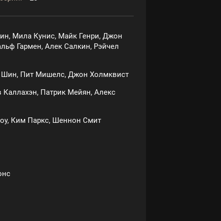
рин, Мила Кунис, Майк Генри, Джон
альф Гармен, Алек Салкин, Рэйчел
 Шин, Пит Мишелс, Джон Холмквист
 Каллахэн, Патрик Мейян, Алекс
оу, Ким Паркс, Шеннон Смит
онс