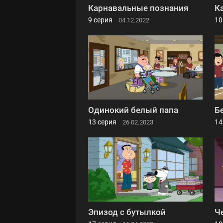
Карнавальные познания
К
9 серия
10
04.12.2022
Одинокий белый папа
Б
13 серия
14
26.02.2023
Эпизод с бутылкой
Ч