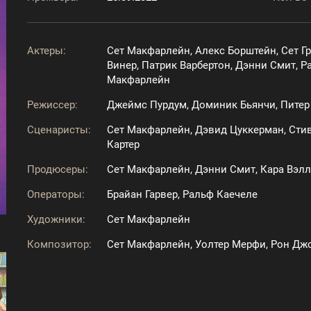
Актеры:
Сет Макфарлейн, Алекс Борштейн, Сет Г
Винер, Патрик Варбертон, Дэнни Смит, Р
Макфарлейн
Режиссер:
Джеймс Пурдум, Доминик Бьянчи, Питер
Сценаристы:
Сет Макфарлейн, Дэвид Цуккерман, Стив
Картер
Продюсеры:
Сет Макфарлейн, Дэнни Смит, Кара Вэлл
Операторы:
Брайан Гарвер, Ральф Каечеле
Художники:
Сет Макфарлейн
Композитор:
Сет Макфарлейн, Уолтер Мерфи, Рон Дж