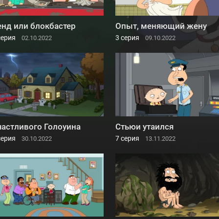
енд или блокбастер
Опыт, меняющий жену
серия
3 серия
02.10.2022
09.10.2022
частливого Голоуина
Стьюи утаился
серия
7 серия
30.10.2022
13.11.2022