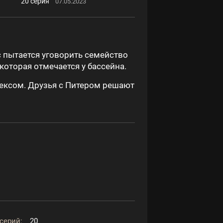
20 серия
07.05.2023
 пытается уговорить семейство
оторая отмечается у бассейна.
ексом. Друзья с Питером решают
серий:
20