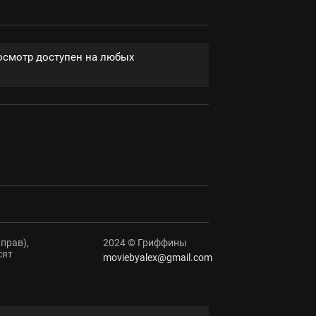
росмотр доступен на любых
прав),
2024 © Гриффины
сят
moviebyalex@gmail.com