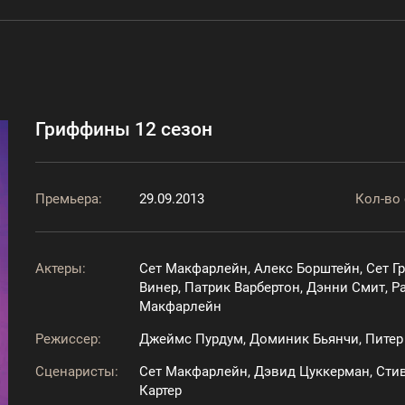
Гриффины 12 сезон
Премьера:
29.09.2013
Кол-во 
Актеры:
Сет Макфарлейн, Алекс Борштейн, Сет Г
Винер, Патрик Варбертон, Дэнни Смит, Р
Макфарлейн
Режиссер:
Джеймс Пурдум, Доминик Бьянчи, Питер
Сценаристы:
Сет Макфарлейн, Дэвид Цуккерман, Стив
Картер