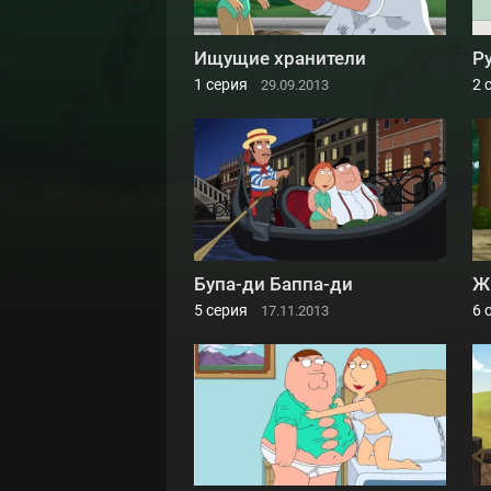
Ищущие хранители
Р
1 серия
2 
29.09.2013
Бупа-ди Баппа-ди
Ж
5 серия
6 
17.11.2013