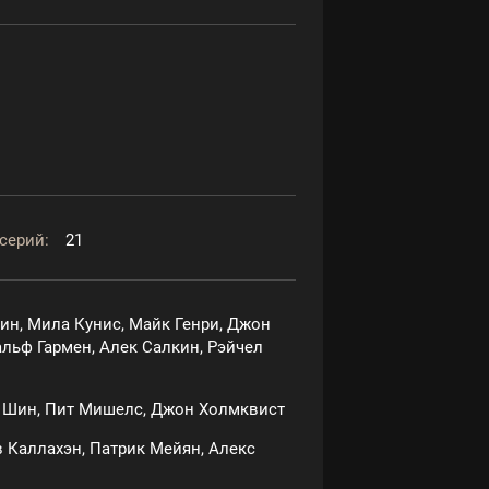
серий:
21
рин, Мила Кунис, Майк Генри, Джон
альф Гармен, Алек Салкин, Рэйчел
 Шин, Пит Мишелс, Джон Холмквист
 Каллахэн, Патрик Мейян, Алекс